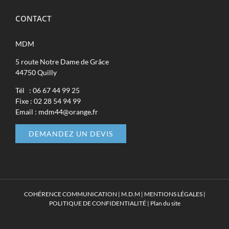
CONTACT
MDM
5 route Notre Dame de Grâce
44750 Quilly
Tél : 06 67 44 99 25
Fixe : 02 28 54 94 99
Email : mdm44@orange.fr
DEMANDEZ UN DEVIS
COHÉRENCE COMMUNICATION
|
M.D.M
|
MENTIONS LÉGALES
|
POLITIQUE DE CONFIDENTIALITÉ
|
Plan du site