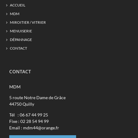
ACCUEIL
MDM
MIROITIER / VITRIER
MENUISERIE
DÉPANNAGE
CONTACT
CONTACT
MDM
5 route Notre Dame de Grâce
44750 Quilly
Tél : 06 67 44 99 25
Fixe : 02 28 54 94 99
Email : mdm44@orange.fr